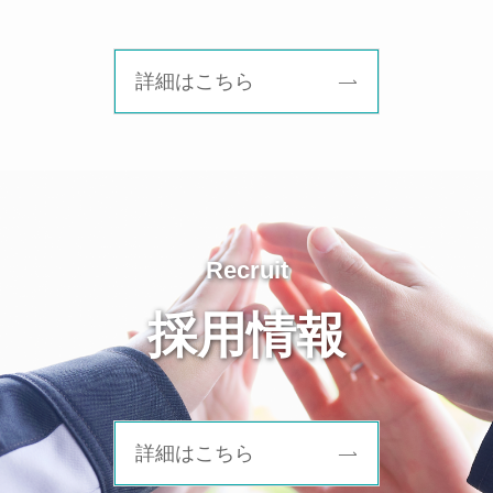
2026
JCI「コンクリートテクノプラザ2026」
年7月13
へのご来場ありがとうございました
日
詳細はこちら
コンクリート工学年次大会2026（奈
2026
良） 「コンクリートテクノプラザ
年6月12
日
2026」に出展します。
Recruit
「EE東北’26」へのご来場ありがとう
2026年6
月8日
ございました
採用情報
詳細はこちら