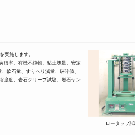
試験を実施します。
実積率、有機不純物、粘土塊量、安定
化物量、軟石量、すりへり減量、破砕値、
縮強度、岩石クリープ試験、岩石ヤン
ロータップ試