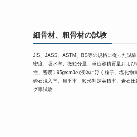
細骨材、粗骨材の試験
JIS、JASS、ASTM、BS等の規格に従った
密度、吸水率、微粒分量、単位容積質量および
性、密度1.95g/cm3の液体に浮く粒子、塩
砕石混入率、扁平率、粒形判定実積率、岩石圧
グ率試験