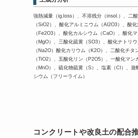
強熱減量（ig.loss）、不溶残分（insol.）、
（SiO2）、酸化アルミニウム（Al2O3）、酸
（Fe2O3）、酸化カルシウム（CaO）、酸化
（MgO）、三酸化硫黄（SO3）、酸化ナトリウ
（Na2O）酸化カリウム（K2O）、二酸化チタ
（TiO2）、五酸化リン（P2O5）、一酸化マン
（MnO）、硫化物硫黄（S）、塩素（Cl）、遊
シウム（フリーライム）
コンクリートや改良土の配合