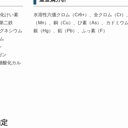
二酸化けい素
水溶性六価クロム（Cr6+）、全クロム（Cr
化第二鉄
（Mn）、銅（Cu）、ひ素（As）、カドミウ
マグネシウム
銀（Hg）、鉛（Pb）、ふっ素（F）
ム
ン
ガン
離酸化カル
推定