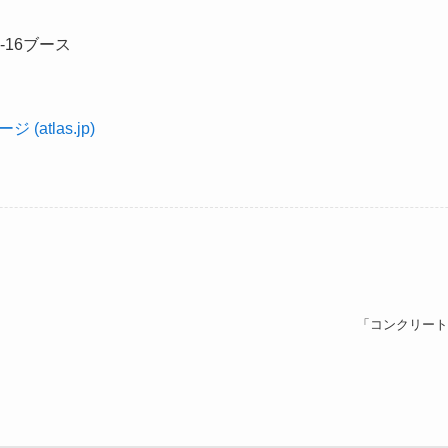
16ブース
atlas.jp)
「コンクリート